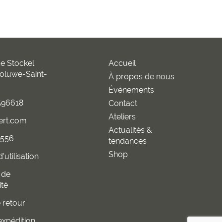
e Stockel
Accueil
oluwe-Saint-
À propos de nous
Événements
96618
Contact
Ateliers
ert.com
Actualités &
2556
tendances
Shop
'utilisation
 de
ité
e retour
expédition