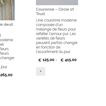
Couronne – Circle of
Trust
Une couronne moderne
e deuil
composée d’un
mélange de fleurs pour
refléter l’amour pur. Les
t
variétés de fleurs
 moderne
peuvent parfois changer
el
en fonction de
leurs.
l’assortiment du jour.
fleurs
 changer
125,00
415,00
€
–
€
jour.
+
265,00