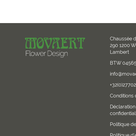
Chaussée d
290 1200 W
Lambert
BTW 04565
info@mova
+32(0)2770
Conditions d
Déclaration
confidential
Politique d
Politique d'