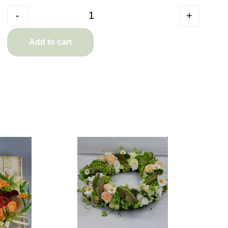
Quantity
-
+
Add to cart