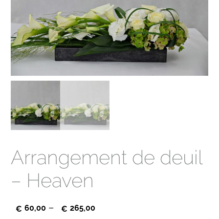
Arrangement de deuil
– Heaven
–
60,00
265,00
€
€