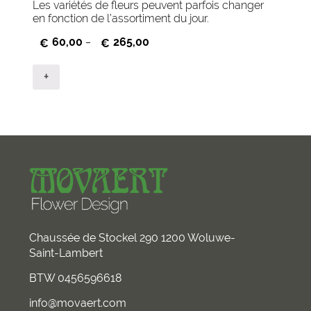
Les variétés de fleurs peuvent parfois changer
en fonction de l’assortiment du jour.
60,00
265,00
€
–
€
+
Chaussée de Stockel 290 1200 Woluwe-
Saint-Lambert
BTW 0456596618
info@movaert.com