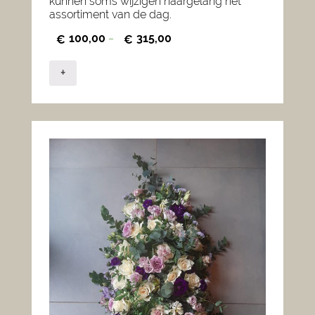
kunnen soms wijzigen naargelang het
assortiment van de dag.
100,00
315,00
€
–
€
+